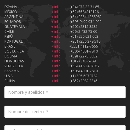
ESPAÑA
+ info
(+34) 973 22 31 85
MÉXICO
+ info
(+52) 5584213126
ARGENTINA
+ info
(+54) 0264 4266962
ECUADOR
+ info
(+593 9) 99 934-922
GUATEMALA
+ info
(+502) 2315 3535
CHILE
+ info
(+56) 2 432 75 60
PERÚ
+ info
(+51) 956 021 663
PORTUGAL
+ info
(+351) 256 379 510
BRASIL
+ info
+5551 4112-7666
COSTA RICA
+ info
(+506) 4001-7810
BOLIVIA
+ info
(+591) 2275 0852
HONDURAS
+ info
(+012) 345-6789
VENEZUELA
+ info
(+58) 416 3407057
PANAMÁ
+ info
(+506) 4001-7810
U.S.A.
+ info
(+1) 305 6070782
CHINA
+ info
(+852) 2982 2345